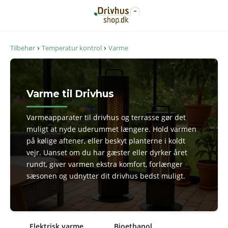
›
›
Tilbehør
Temperatur kontrol
Varme
Varme til Drivhus
Varmeapparater til drivhus og terrasse gør det
muligt at nyde uderummet længere. Hold varmen
på kølige aftener, eller beskyt planterne i koldt
vejr. Uanset om du har gæster eller dyrker året
rundt, giver varmen ekstra komfort, forlænger
sæsonen og udnytter dit drivhus bedst muligt.
Elektrisk varme
Bioethanol