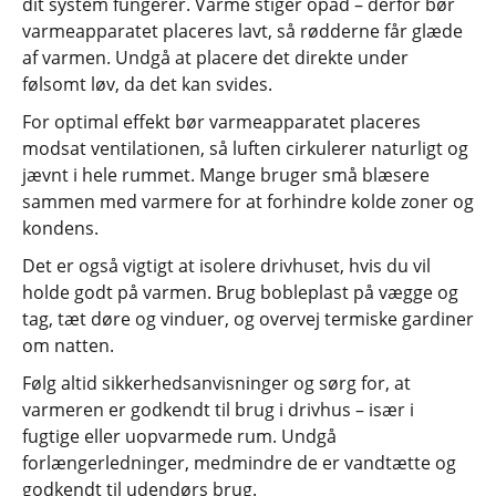
dit system fungerer. Varme stiger opad – derfor bør
varmeapparatet placeres lavt, så rødderne får glæde
af varmen. Undgå at placere det direkte under
følsomt løv, da det kan svides.
For optimal effekt bør varmeapparatet placeres
modsat ventilationen, så luften cirkulerer naturligt og
jævnt i hele rummet. Mange bruger små blæsere
sammen med varmere for at forhindre kolde zoner og
kondens.
Det er også vigtigt at isolere drivhuset, hvis du vil
holde godt på varmen. Brug bobleplast på vægge og
tag, tæt døre og vinduer, og overvej termiske gardiner
om natten.
Følg altid sikkerhedsanvisninger og sørg for, at
varmeren er godkendt til brug i drivhus – især i
fugtige eller uopvarmede rum. Undgå
forlængerledninger, medmindre de er vandtætte og
godkendt til udendørs brug.