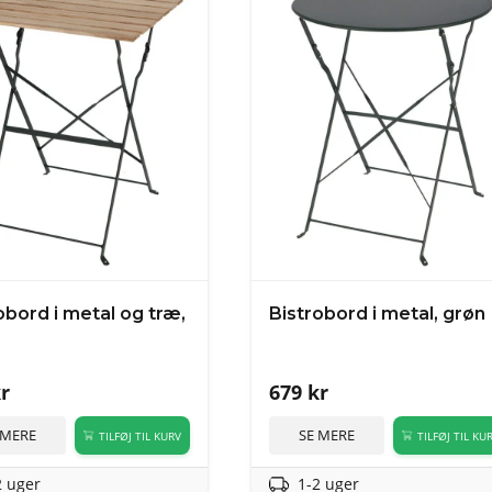
obord i metal og træ,
Bistrobord i metal, grøn
r
679
kr
 MERE
SE MERE
TILFØJ TIL KURV
TILFØJ TIL KU
2 uger
1-2 uger