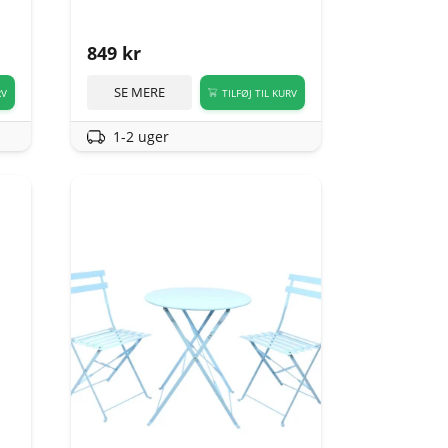
849
kr
SE MERE
RV
TILFØJ TIL KURV
1-2 uger