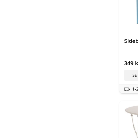
Sideb
349
k
SE
1-