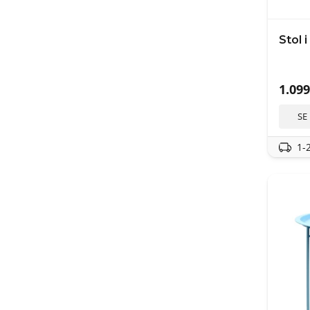
Stol 
1.099
SE
1-