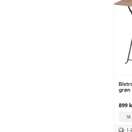
Bistr
grøn
899
k
SE
1-