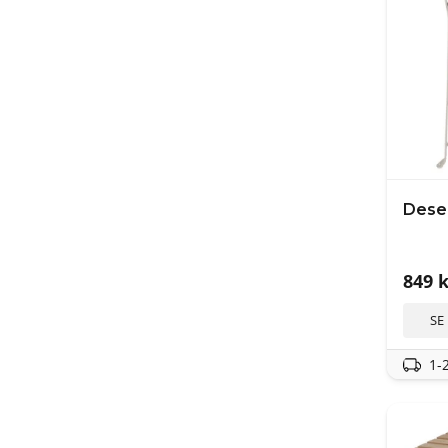
Dese
849
k
SE
1-