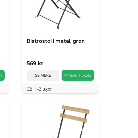
Bistrostol i metal, grøn
569
kr
SE MERE
RV
TILFØJ TIL KURV
1-2 uger