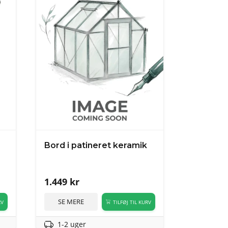
Bord i patineret keramik
1.449
kr
SE MERE
RV
TILFØJ TIL KURV
1-2 uger