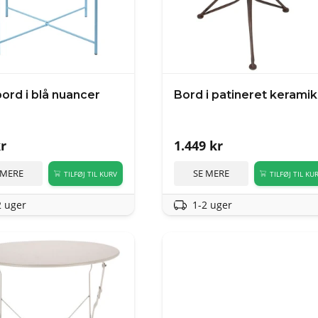
ord i blå nuancer
Bord i patineret keramik
r
1.449
kr
 MERE
SE MERE
TILFØJ TIL KURV
TILFØJ TIL KU
2 uger
1-2 uger