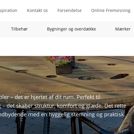
spiration
Kontakt os
Forsendelse
Online Fremvisning
Tilbehør
Bygninger og overdække
Mærker
r – det er hjertet af dit rum. Perfekt til
 – det skaber struktur, komfort og glæde. Det rette
 indbydende med en hyggelig stemning og praktisk