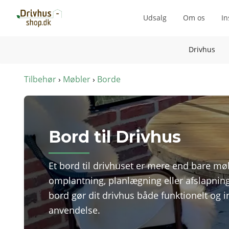
Udsalg
Om os
In
Drivhus
Tilbehør
›
Møbler
›
Borde
Bord til Drivhus
Et bord til drivhuset er mere end bare møble
omplantning, planlægning eller afslapning
bord gør dit drivhus både funktionelt og
anvendelse.