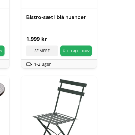
Bistro-sæt i blå nuancer
1.999
kr
SE MERE
RV
TILFØJ TIL KURV
1-2 uger