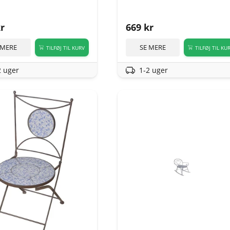
r
669
kr
 MERE
SE MERE
TILFØJ TIL KURV
TILFØJ TIL KU
2 uger
1-2 uger