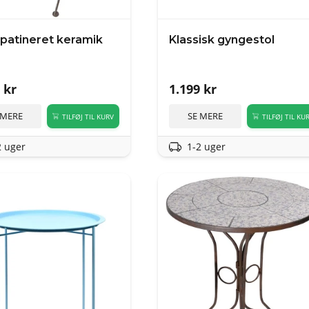
i patineret keramik
Klassisk gyngestol
kr
1.199
kr
 MERE
SE MERE
TILFØJ TIL KURV
TILFØJ TIL KU
2 uger
1-2 uger