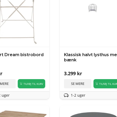
rt Dream bistrobord
Klassisk halvt lysthus m
bænk
r
3.299
kr
 MERE
SE MERE
TILFØJ TIL KURV
TILFØJ TIL KU
2 uger
1-2 uger