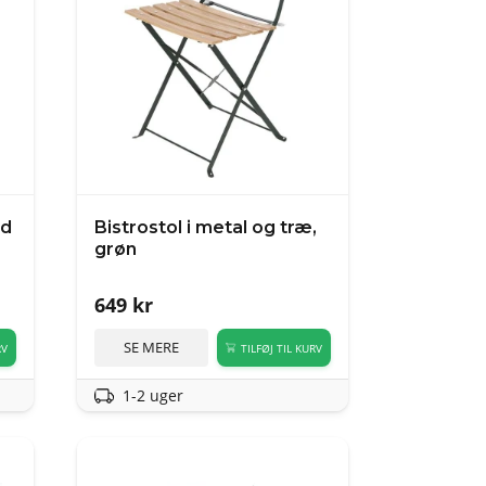
ed
Bistrostol i metal og træ,
grøn
649
kr
SE MERE
RV
TILFØJ TIL KURV
1-2 uger