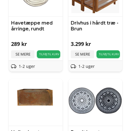
Havetæppe med
Drivhus i hårdt træ -
årringe, rundt
Brun
289
kr
3.299
kr
SE MERE
SE MERE
TILFØJ TIL KURV
TILFØJ TIL KURV
1-2 uger
1-2 uger