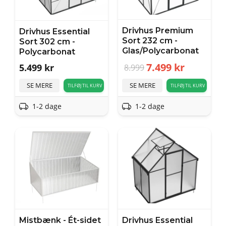
Drivhus Premium
Drivhus Essential
Sort 232 cm -
Sort 302 cm -
Glas/Polycarbonat
Polycarbonat
7.499
kr
5.499
kr
8.999
SE MERE
SE MERE
TILFØJ TIL KURV
TILFØJ TIL KURV
1-2 dage
1-2 dage
Mistbænk - Ét-sidet
Drivhus Essential