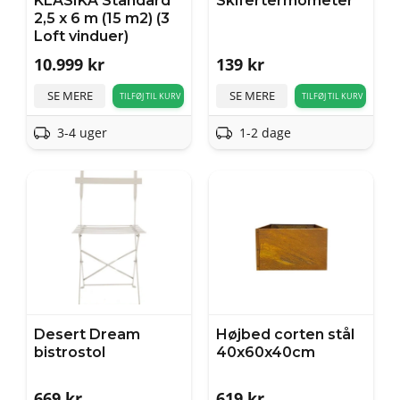
KLASIKA Standard
Skifertermometer
2,5 x 6 m (15 m2) (3
Loft vinduer)
10.999
kr
139
kr
SE MERE
SE MERE
TILFØJ TIL KURV
TILFØJ TIL KURV
3-4 uger
1-2 dage
Desert Dream
Højbed corten stål
bistrostol
40x60x40cm
669
kr
619
kr