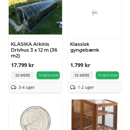
KLASIKA Arkinis
Klassisk
Drivhus 3 x 12 m (36
gyngebænk
m2)
17.799
kr
1.799
kr
SE MERE
SE MERE
TILFØJ TIL KURV
TILFØJ TIL KURV
3-4 uger
1-2 uger