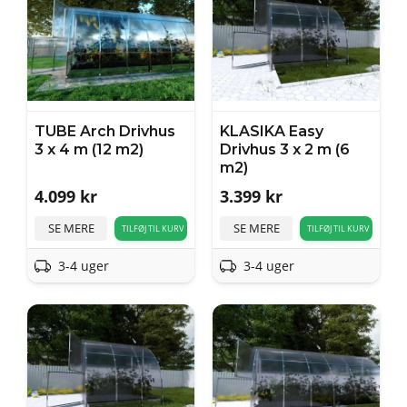
TUBE Arch Drivhus
KLASIKA Easy
3 x 4 m (12 m2)
Drivhus 3 x 2 m (6
m2)
4.099
kr
3.399
kr
SE MERE
SE MERE
TILFØJ TIL KURV
TILFØJ TIL KURV
3-4 uger
3-4 uger