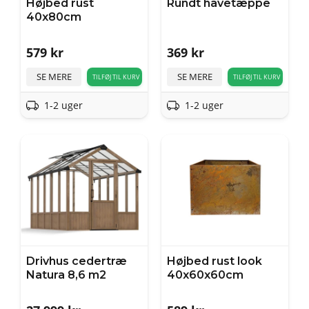
Højbed rust
Rundt havetæppe
40x80cm
579
kr
369
kr
SE MERE
SE MERE
TILFØJ TIL KURV
TILFØJ TIL KURV
1-2 uger
1-2 uger
Drivhus cedertræ
Højbed rust look
Natura 8,6 m2
40x60x60cm