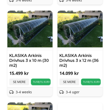
3-4 weeks
3-4 weeks
KLASIKA Arkinis
KLASIKA Arkinis
Drivhus 3 x 10 m (30
Drivhus 3 x 12 m (36
m2)
m2)
15.499
kr
14.099
kr
SE MERE
SE MERE
TILFØJ TIL KURV
TILFØJ TIL KURV
3-4 weeks
3-4 uger