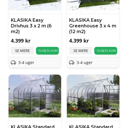
KLASIKA Easy
KLASIKA Easy
Drivhus 3 x 2 m (6
Greenhouse 3 x 4 m
m2)
(12 m2)
4.399
kr
4.399
kr
SE MERE
SE MERE
TILFØJ TIL KURV
TILFØJ TIL KURV
3-4 uger
3-4 uger
KLASIKA Standard
KLASIKA Standard