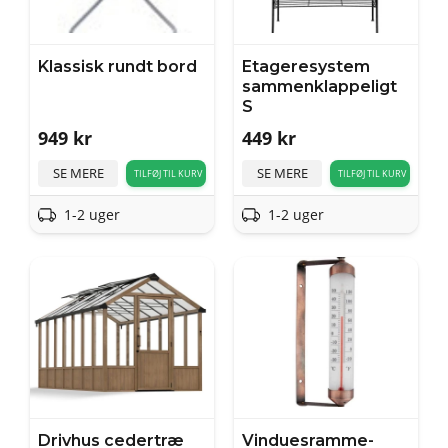
Klassisk rundt bord
Etageresystem
sammenklappeligt
S
949
kr
449
kr
SE MERE
SE MERE
TILFØJ TIL KURV
TILFØJ TIL KURV
1-2 uger
1-2 uger
Drivhus cedertræ
Vinduesramme-