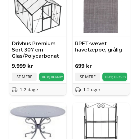
Drivhus Premium
RPET-vævet
Sort 307 cm -
havetæppe, grålig
Glas/Polycarbonat
9.999
kr
699
kr
SE MERE
SE MERE
TILFØJ TIL KURV
TILFØJ TIL KURV
1-2 dage
1-2 uger