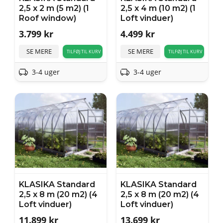
2,5 x 2 m (5 m2) (1
2,5 x 4 m (10 m2) (1
Roof window)
Loft vinduer)
3.799
kr
4.499
kr
SE MERE
SE MERE
TILFØJ TIL KURV
TILFØJ TIL KURV
3-4 uger
3-4 uger
KLASIKA Standard
KLASIKA Standard
2,5 x 8 m (20 m2) (4
2,5 x 8 m (20 m2) (4
Loft vinduer)
Loft vinduer)
11.899
kr
13.699
kr