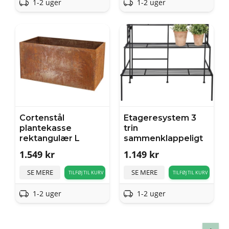
1-2 uger
1-2 uger
Cortenstål
Etageresystem 3
plantekasse
trin
rektangulær L
sammenklappeligt
1.549
kr
1.149
kr
SE MERE
SE MERE
TILFØJ TIL KURV
TILFØJ TIL KURV
1-2 uger
1-2 uger