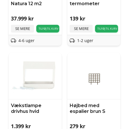
Natura 12 m2
termometer
37.999
kr
139
kr
SE MERE
SE MERE
TILFØJ TIL KURV
TILFØJ TIL KURV
4-6 uger
1-2 uger
Vækstlampe
Højbed med
drivhus hvid
espalier brun S
1.399
kr
279
kr