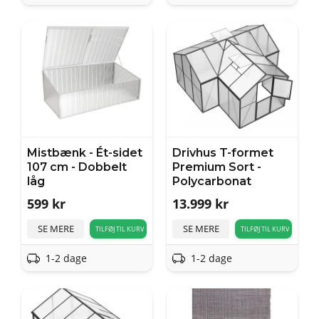
Mistbænk - Ét-sidet
Drivhus T-formet
107 cm - Dobbelt
Premium Sort -
låg
Polycarbonat
599
kr
13.999
kr
SE MERE
SE MERE
TILFØJ TIL KURV
TILFØJ TIL KURV
1-2 dage
1-2 dage