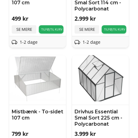
107 cm
Smal Sort 114 cm -
Polycarbonat
499
kr
2.999
kr
SE MERE
SE MERE
TILFØJ TIL KURV
TILFØJ TIL KURV
1-2 dage
1-2 dage
Mistbænk - To-sidet
Drivhus Essential
107 cm
Smal Sort 225 cm -
Polycarbonat
799
kr
3.999
kr