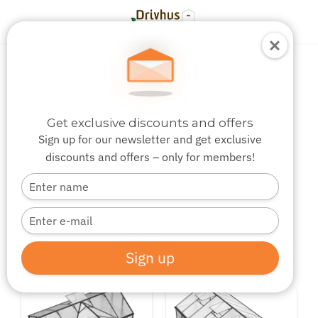
›
Tilbehør
Reservedele
Reservedele til drivhuse
Get exclusive discounts and offers
Glas clips
Sign up for our newsletter and get exclusive
discounts and offers – only for members!
Type
your
name
Type
your
email
Sign up
1