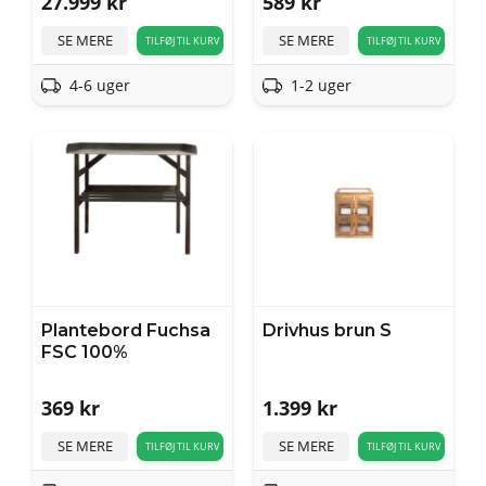
27.999
kr
589
kr
SE MERE
SE MERE
TILFØJ TIL KURV
TILFØJ TIL KURV
4-6 uger
1-2 uger
Plantebord Fuchsa
Drivhus brun S
FSC 100%
369
kr
1.399
kr
SE MERE
SE MERE
TILFØJ TIL KURV
TILFØJ TIL KURV