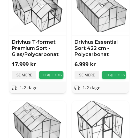
Drivhus T-formet
Drivhus Essential
Premium Sort -
Sort 422 cm -
Glas/Polycarbonat
Polycarbonat
17.999
kr
6.999
kr
SE MERE
SE MERE
TILFØJ TIL KURV
TILFØJ TIL KURV
1-2 dage
1-2 dage