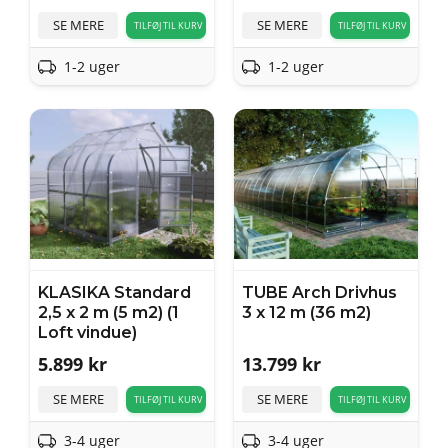
SE MERE
SE MERE
TILFØJ TIL KURV
TILFØJ TIL KURV
1-2 uger
1-2 uger
KLASIKA Standard
TUBE Arch Drivhus
2,5 x 2 m (5 m2) (1
3 x 12 m (36 m2)
Loft vindue)
5.899
kr
13.799
kr
SE MERE
SE MERE
TILFØJ TIL KURV
TILFØJ TIL KURV
3-4 uger
3-4 uger