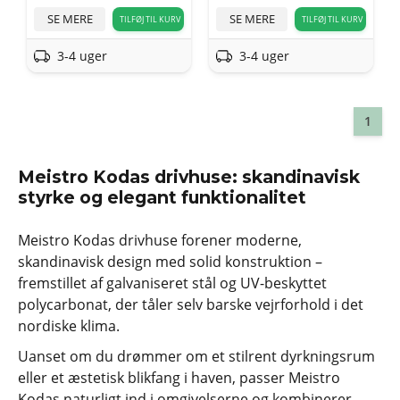
SE MERE
SE MERE
TILFØJ TIL KURV
TILFØJ TIL KURV
3-4 uger
3-4 uger
1
Meistro Kodas drivhuse: skandinavisk
styrke og elegant funktionalitet
Meistro Kodas drivhuse forener moderne,
skandinavisk design med solid konstruktion –
fremstillet af galvaniseret stål og UV-beskyttet
polycarbonat, der tåler selv barske vejrforhold i det
nordiske klima.
Uanset om du drømmer om et stilrent dyrkningsrum
eller et æstetisk blikfang i haven, passer Meistro
Kodas naturligt ind i omgivelserne og kombinerer