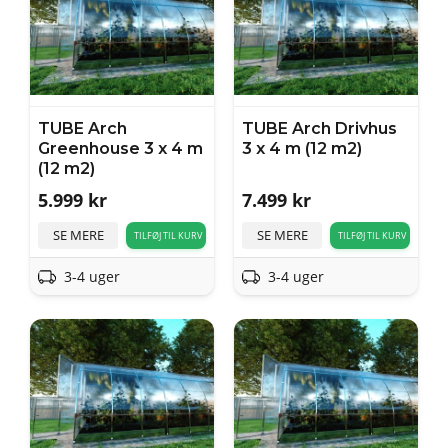
TUBE Arch
TUBE Arch Drivhus
Greenhouse 3 x 4 m
3 x 4 m (12 m2)
(12 m2)
5.999
kr
7.499
kr
SE MERE
SE MERE
TILFØJ TIL KURV
TILFØJ TIL KURV
3-4 uger
3-4 uger