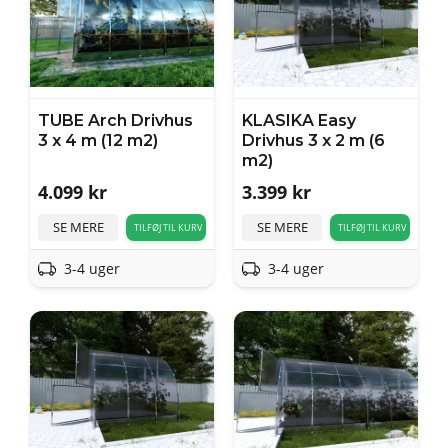
TUBE Arch Drivhus
KLASIKA Easy
3 x 4 m (12 m2)
Drivhus 3 x 2 m (6
m2)
4.099
kr
3.399
kr
SE MERE
SE MERE
TILFØJ TIL KURV
TILFØJ TIL KURV
3-4 uger
3-4 uger