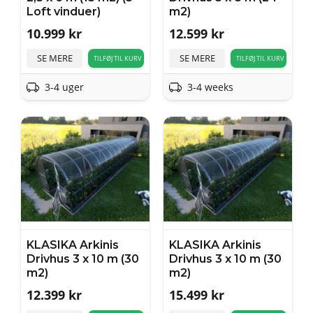
Loft vinduer)
m2)
10.999
kr
12.599
kr
SE MERE
SE MERE
TILFØJ TIL KURV
TILFØJ TIL KURV
3-4 uger
3-4 weeks
KLASIKA Arkinis
KLASIKA Arkinis
Drivhus 3 x 10 m (30
Drivhus 3 x 10 m (30
m2)
m2)
12.399
kr
15.499
kr