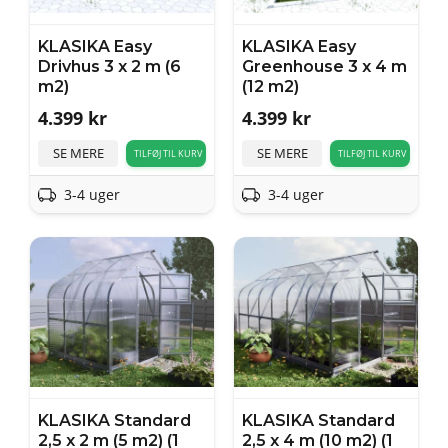
KLASIKA Easy
KLASIKA Easy
Drivhus 3 x 2 m (6
Greenhouse 3 x 4 m
m2)
(12 m2)
4.399
kr
4.399
kr
SE MERE
SE MERE
TILFØJ TIL KURV
TILFØJ TIL KURV
3-4 uger
3-4 uger
KLASIKA Standard
KLASIKA Standard
2,5 x 2 m (5 m2) (1
2,5 x 4 m (10 m2) (1