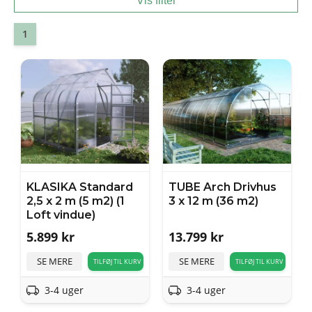
Vis filter
1
KLASIKA Standard
TUBE Arch Drivhus
2,5 x 2 m (5 m2) (1
3 x 12 m (36 m2)
Loft vindue)
5.899
kr
13.799
kr
SE MERE
SE MERE
TILFØJ TIL KURV
TILFØJ TIL KURV
3-4 uger
3-4 uger