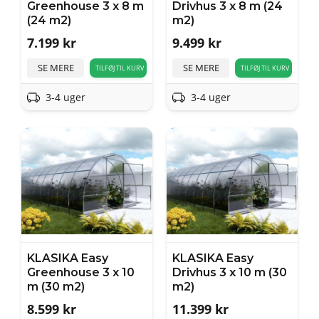
Greenhouse 3 x 8 m
Drivhus 3 x 8 m (24
(24 m2)
m2)
7.199
kr
9.499
kr
SE MERE
SE MERE
TILFØJ TIL KURV
TILFØJ TIL KURV
3-4 uger
3-4 uger
KLASIKA Easy
KLASIKA Easy
Greenhouse 3 x 10
Drivhus 3 x 10 m (30
m (30 m2)
m2)
8.599
kr
11.399
kr