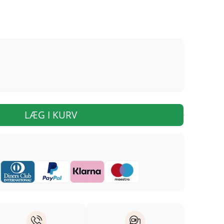
LÆG I KURV