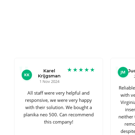
★★★★★
Karel
Ju
JM
KK
Krijgsman
1 Nov 2024
Reliabl
All staff were very helpful and
with ve
responsive, we were very happy
Virgini
with their solution. We bought a
inse
planika neo 500. Can recommend
neither 
this company!
remo
despite