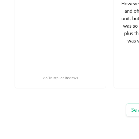
However
and of
unit, but
was so 
plus t
was v
via Trustpilot Reviews
Se 