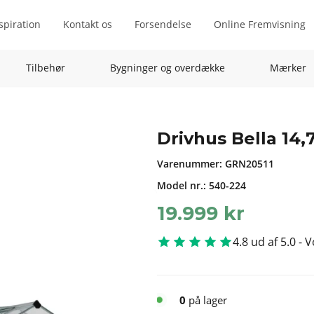
spiration
Kontakt os
Forsendelse
Online Fremvisning
Tilbehør
Bygninger og overdække
Mærker
Drivhus Bella 14,
Varenummer:
GRN20511
Model nr.: 540-224
19.999
kr
4.8 ud af 5.0 - 
0
på lager