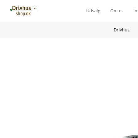
Udsalg
Om os
In
Drivhus