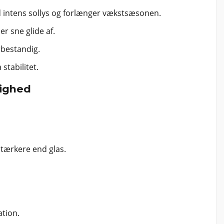
 intens sollys og forlænger vækstsæsonen.
r sne glide af.
rbestandig.
stabilitet.
dighed
stærkere end glas.
tion.