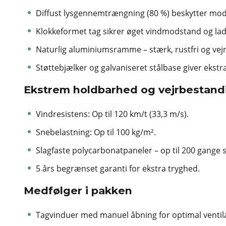
Diffust lysgennemtrængning (80 %) beskytter mod
Klokkeformet tag sikrer øget vindmodstand og lade
Naturlig aluminiumsramme – stærk, rustfri og vej
Støttebjælker og galvaniseret stålbase giver ekstra 
Ekstrem holdbarhed og vejrbestan
Vindresistens: Op til 120 km/t (33,3 m/s).
Snebelastning: Op til 100 kg/m².
Slagfaste polycarbonatpaneler – op til 200 gange 
5 års begrænset garanti for ekstra tryghed.
Medfølger i pakken
Tagvinduer med manuel åbning for optimal ventila