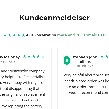
Kundeanmeldelser
★★★★★
4.8/5
baseret på
mere end 200 anmeldelser
★★★★☆
★
dy Maloney
stephen john
SJ
laffling
26 Jan 2025
16 Feb 2025
e and trustworthy company
very helpful about product
ry helpful staff, especially
needs placed order was ke
a. Very happy with my fire
date on order from start to
rt but disappointing that
would recommend co
the original or replacement
te control did not work,
 my replacing the battery.