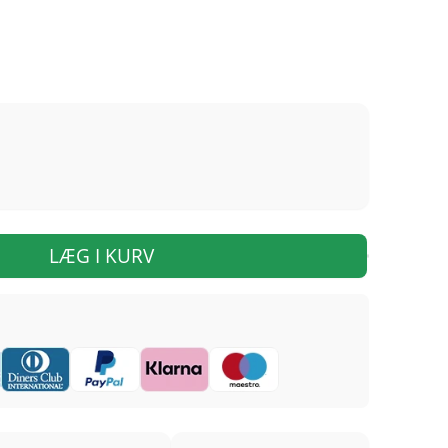
LÆG I KURV