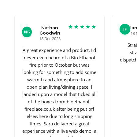
★★★★★
Nathan
Ian
IF
NG
Goodwin
13 
18 Dec 2023
Stra
A great experience and product. I'd
Str
never even heard of a Bio Ethanol
dispatc
fire prior to October but was
looking for something to add some
warmth and atmosphere to an
open plan living/dining space. I
landed upon a model that ticked all
of the boxes from bioethanol-
fireplace.co.uk after being put off
elsewhere due to long shipping
times. Sara delivered a great
experience with a live web demo, a