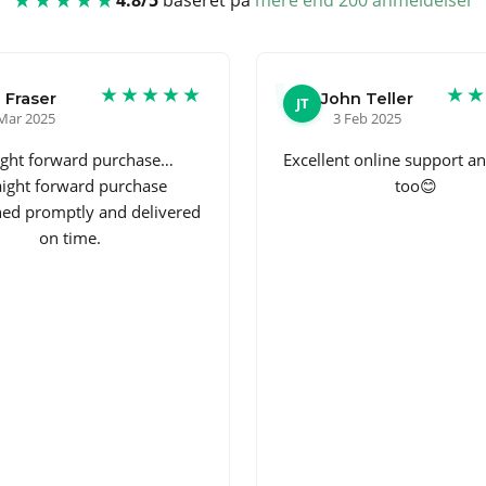
★★★★★
★
 Fraser
John Teller
JT
Mar 2025
3 Feb 2025
ight forward purchase…
Excellent online support an
aight forward purchase
too😊
hed promptly and delivered
on time.