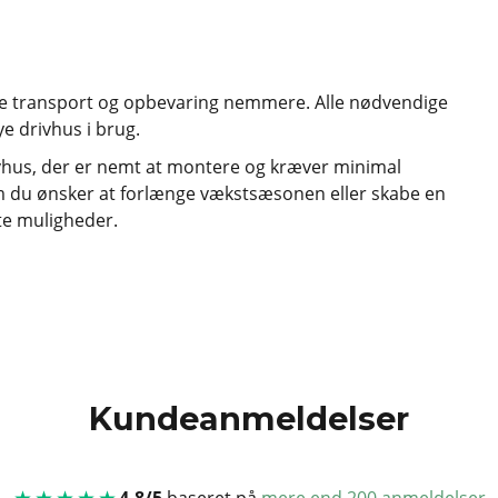
åde transport og opbevaring nemmere. Alle nødvendige
e drivhus i brug.
rivhus, der er nemt at montere og kræver minimal
om du ønsker at forlænge vækstsæsonen eller skabe en
ste muligheder.
Kundeanmeldelser
★★★★★
4.8/5
baseret på
mere end 200 anmeldelser