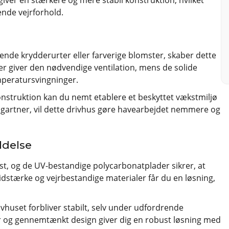
ende vejrforhold.
ende krydderurter eller farverige blomster, skaber dette
er giver den nødvendige ventilation, mens de solide
mperatursvingninger.
nstruktion kan du nemt etablere et beskyttet vækstmiljø
 gartner, vil dette drivhus gøre havearbejdet nemmere og
ldelse
, og de UV-bestandige polycarbonatplader sikrer, at
lidstærke og vejrbestandige materialer får du en løsning,
ivhuset forbliver stabilt, selv under udfordrende
er og gennemtænkt design giver dig en robust løsning med