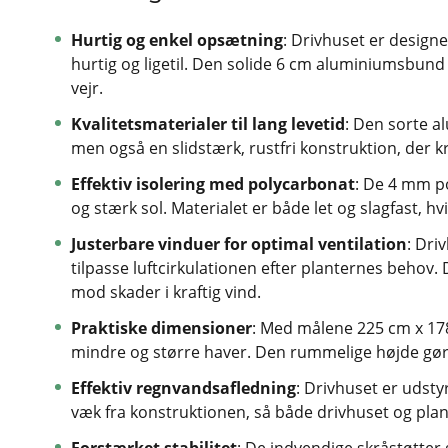
Hurtig og enkel opsætning
: Drivhuset er desig
hurtig og ligetil. Den solide 6 cm aluminiumsbund gi
vejr.
Kvalitetsmaterialer til lang levetid
: Den sorte 
men også en slidstærk, rustfri konstruktion, der 
Effektiv isolering med polycarbonat
: De 4 mm p
og stærk sol. Materialet er både let og slagfast, hvi
Justerbare vinduer for optimal ventilation
: Dri
tilpasse luftcirkulationen efter planternes behov.
mod skader i kraftig vind.
Praktiske dimensioner
: Med målene 225 cm x 178
mindre og større haver. Den rummelige højde gør
Effektiv regnvandsafledning
: Drivhuset er udst
væk fra konstruktionen, så både drivhuset og pla
Forstærket stabilitet
: De indvendige skråstøtter 