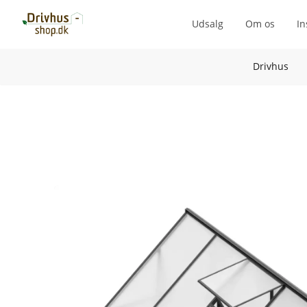
Udsalg
Om os
In
Drivhus