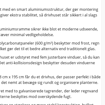
net med en smart aluminiumsstruktur, der gør montering
ver ekstra stabilitet, så drivhuset står sikkert i al slags
aluminiumsramme sikrer ikke blot et moderne udseende,
kræver minimal vedligeholdelse.
olycarbonatpaneler (600 g/m²) beskytter mod frost, regn
lket gør det til et bedre alternativ end traditionelt glas.
vhuset er udstyret med fem justerbare vinduer, så du kan
 Det anti-kollisionsdesign beskytter desuden vinduerne
 cm x 195 cm får du et drivhus, der passer perfekt i både
 det nemt at bevæge sig rundt og organisere planterne.
yret med to galvaniserede tagrender, der leder regnvand
nterne beskyttes mod overskydende fugt.
giver en stærkere og mere stabil konstruktion, hvilket