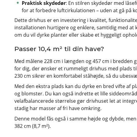
Praktisk skydedør
: En stilren skydedør med låsef
for at forbedre luftcirkulationen – uden at gå p
Dette drivhus er en investering i kvalitet, funktional
installationen hurtigere og enklere, samtidig med at
om du vil dyrke planter eller skabe et hyggeligt opho
Passer 10,4 m² til din have?
Med målene 228 cm i længden og 457 cm i bredden give
for dig, der ønsker et rummeligt drivhus med plads 
230 cm sikrer en komfortabel ståhøjde, så du ubesvæ
Med den ekstra plads kan du dyrke en bred vifte af plan
og blomster. Du kan også indrette et lille siddeområ
velafbalancerede størrelse gør drivhuset let at integ
stadig har masser af fri have omkring.
Denne model fås også i samme højde og dybde, men i 
382 cm (8,7 m²).