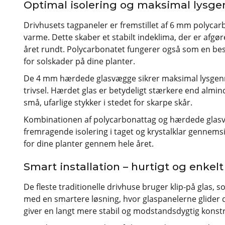
Optimal isolering og maksimal lys
Drivhusets tagpaneler er fremstillet af 6 mm polycar
varme. Dette skaber et stabilt indeklima, der er afgø
året rundt. Polycarbonatet fungerer også som en bes
for solskader på dine planter.
De 4 mm hærdede glasvægge sikrer maksimal lysgenn
trivsel. Hærdet glas er betydeligt stærkere end almindel
små, ufarlige stykker i stedet for skarpe skår.
Kombinationen af polycarbonattag og hærdede glasvæ
fremragende isolering i taget og krystalklar gennems
for dine planter gennem hele året.
Smart installation – hurtigt og enkelt
De fleste traditionelle drivhuse bruger klip-på glas, s
med en smartere løsning, hvor glaspanelerne glider
giver en langt mere stabil og modstandsdygtig konstr