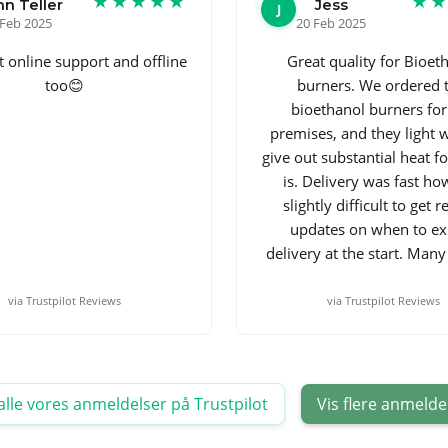
★★★★★
★
hn Teller
Jess
J
 Feb 2025
20 Feb 2025
t online support and offline
Great quality for Bioet
too😊
burners. We ordered 
bioethanol burners for
premises, and they light 
give out substantial heat fo
is. Delivery was fast h
slightly difficult to get r
updates on when to ex
delivery at the start. Many
via Trustpilot Reviews
via Trustpilot Reviews
alle vores anmeldelser på Trustpilot
Vis flere anmelde