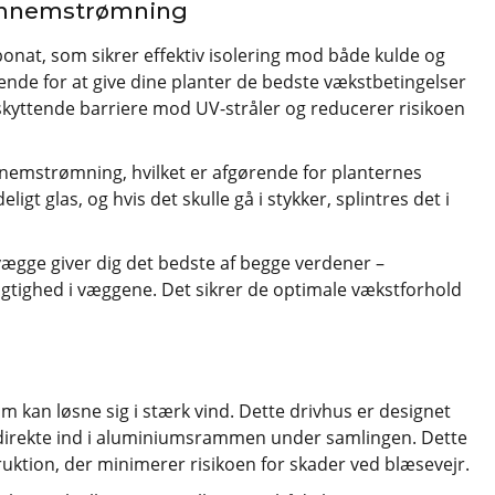
gennemstrømning
bonat, som sikrer effektiv isolering mod både kulde og
rende for at give dine planter de bedste vækstbetingelser
kyttende barriere mod UV-stråler og reducerer risikoen
emstrømning, hvilket er afgørende for planternes
igt glas, og hvis det skulle gå i stykker, splintres det i
gge giver dig det bedste af begge verdener –
igtighed i væggene. Det sikrer de optimale vækstforhold
om kan løsne sig i stærk vind. Dette drivhus er designet
 direkte ind i aluminiumsrammen under samlingen. Dette
uktion, der minimerer risikoen for skader ved blæsevejr.