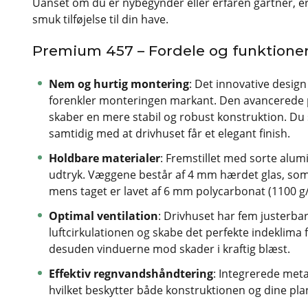
Uanset om du er nybegynder eller erfaren gartner, er 
smuk tilføjelse til din have.
Premium 457 – Fordele og funktioner
Nem og hurtig montering
: Det innovative design
forenkler monteringen markant. Den avancerede pr
skaber en mere stabil og robust konstruktion. Du 
samtidig med at drivhuset får et elegant finish.
Holdbare materialer
: Fremstillet med sorte alum
udtryk. Væggene består af 4 mm hærdet glas, so
mens taget er lavet af 6 mm polycarbonat (1100 g
Optimal ventilation
: Drivhuset har fem justerba
luftcirkulationen og skabe det perfekte indeklima f
desuden vinduerne mod skader i kraftig blæst.
Effektiv regnvandshåndtering
: Integrerede meta
hvilket beskytter både konstruktionen og dine pl