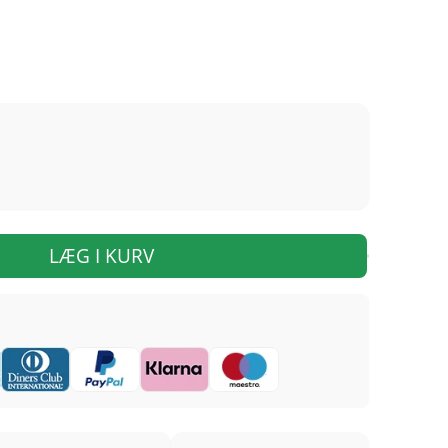
LÆG I KURV