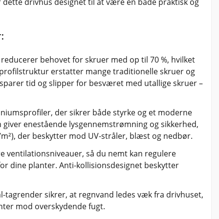
dette drivhus designet til at være en både praktisk og
:
 reducerer behovet for skruer med op til 70 %, hvilket
ofilstruktur erstatter mange traditionelle skruer og
sparer tid og slipper for besværet med utallige skruer –
iniumsprofiler, der sikrer både styrke og et moderne
m giver enestående lysgennemstrømning og sikkerhed,
/m²), der beskytter mod UV-stråler, blæst og nedbør.
re ventilationsniveauer, så du nemt kan regulere
or dine planter. Anti-kollisionsdesignet beskytter
l-tagrender sikrer, at regnvand ledes væk fra drivhuset,
anter mod overskydende fugt.