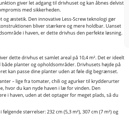
unktion giver let adgang til drivhuset og kan åbnes delvist
å kompromis med sikkerheden.
itet og æstetik. Den innovative Less-Screw teknologi gør
 konstruktionen bliver stærkere og mere holdbar. Uanset
ldsområde i haven, er dette drivhus den perfekte løsning.
r dette drivhus et samlet areal på 10,4 m². Det er ideelt
til både planter og opholdsområder. Drivhusets højde på
ret kan passe dine planter uden at føle dig begrænset.
ter – lige fra tomater, chili og agurker til krydderurter
de, hvor du kan nyde haven i læ for vinden. Den
rere i haven, uden at det optager for meget plads, så du
følgende størrelser: 232 cm (5,3 m²), 307 cm (7 m²) og