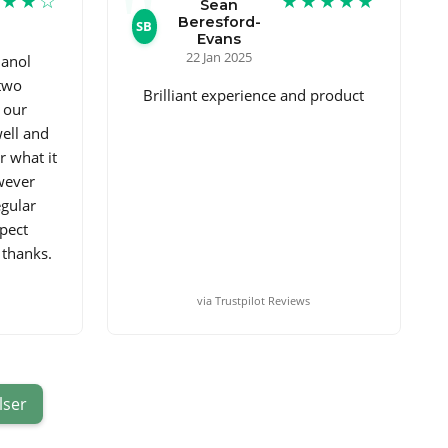
★★★☆
★★★★★
Sean
Beresford-
SB
Evans
22 Jan 2025
hanol
two
Brilliant experience and product
 our
well and
r what it
owever
egular
pect
 thanks.
via Trustpilot Reviews
lser