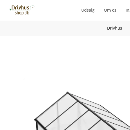
Udsalg
Om os
In
Drivhus