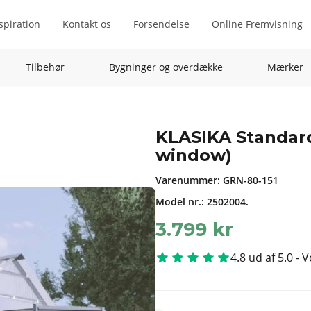
spiration
Kontakt os
Forsendelse
Online Fremvisning
Tilbehør
Bygninger og overdække
Mærker
KLASIKA Standard 
window)
Varenummer:
GRN-80-151
Model nr.: 2502004.
3.799
kr
4.8 ud af 5.0 - 