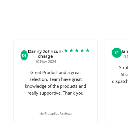
★★★★★
Danny Johnson-
Ian
IF
DJ
charge
13 
10 Nov 2024
Stra
Great Product and a great
Str
selection. Team have great
dispatc
knowledge of the products and
really supportive. Thank you
via Trustpilot Reviews