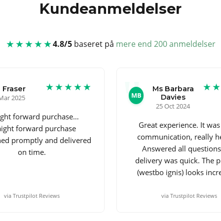
Kundeanmeldelser
★★★★★
4.8/5
baseret på
mere end 200 anmeldelser
★★★★★
★
 Fraser
Ms Barbara
MB
Davies
Mar 2025
25 Oct 2024
ight forward purchase…
Great experience. It was
aight forward purchase
communication, really he
hed promptly and delivered
Answered all question
on time.
delivery was quick. The 
(westbo ignis) looks incr
via Trustpilot Reviews
via Trustpilot Reviews