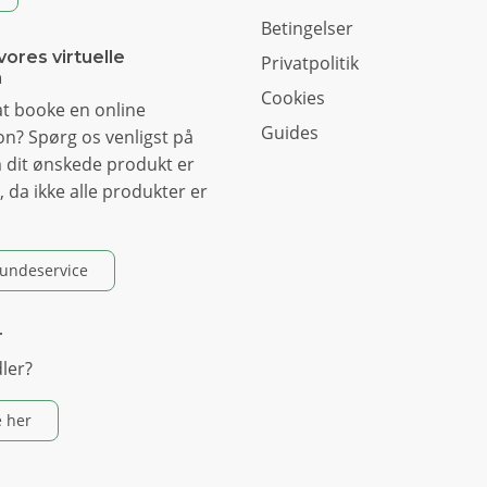
Betingelser
vores virtuelle
Privatpolitik
m
Cookies
t booke en online
Guides
n? Spørg os venligst på
 dit ønskede produkt er
, da ikke alle produkter er
kundeservice
r
dler?
 her