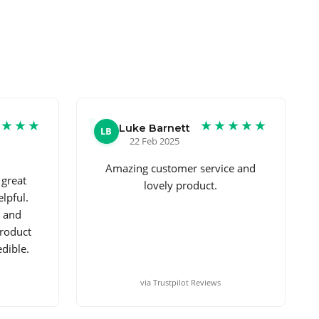
★★★★
★★★★★
Luke Barnett
LB
22 Feb 2025
Amazing customer service and
 great
lovely product.
lpful.
s and
product
edible.
via Trustpilot Reviews