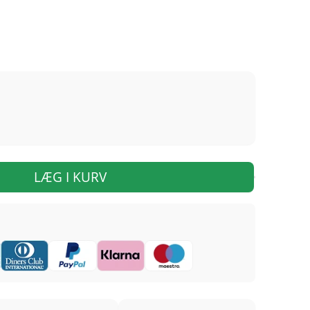
LÆG I KURV