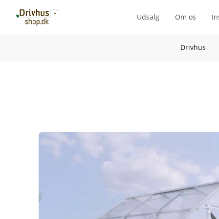
Udsalg
Om os
In
Drivhus