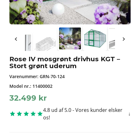
Rose IV mosgrønt drivhus KGT –
Stort grønt uderum
Varenummer:
GRN-70-124
Model nr.: 11400002
32.499
kr
4.8 ud af 5.0 - Vores kunder elsker
os!